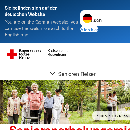
Sie befinden sich auf der
Sprache wechseln zu
deutschen Website
You are on the German website, you
can use the switch to switch to the
Alles klar
English one
Kreisverband
Rosenheim
Senioren Reisen
Foto: A. Zelck / DRKS
Seniorenerholungsrei