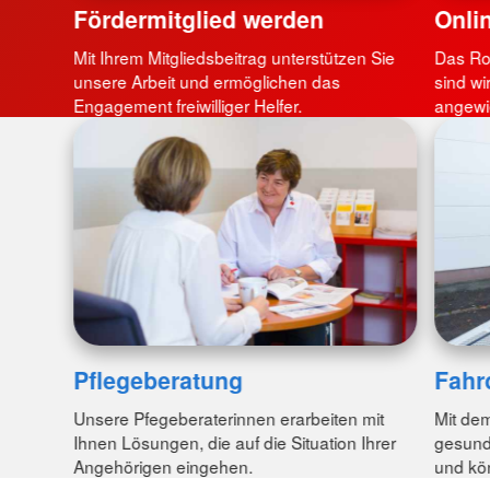
Fördermitglied werden
Onli
Mit Ihrem Mitgliedsbeitrag unterstützen Sie
Das Rot
unsere Arbeit und ermöglichen das
sind wi
Engagement freiwilliger Helfer.
angewie
Pflegeberatung
Fahr
Unsere Pfegeberaterinnen erarbeiten mit
Mit dem
Ihnen Lösungen, die auf die Situation Ihrer
gesund
Angehörigen eingehen.
und kö