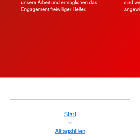
unsere Arbeit und ermöglichen das
sind wi
Engagement freiwilliger Helfer.
angewie
Start
Alltagshilfen