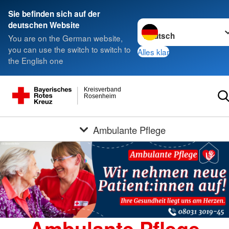
Sie befinden sich auf der
Sprache wechseln zu
deutschen Website
You are on the German website,
you can use the switch to switch to
Alles klar
the English one
Kreisverband
Rosenheim
Ambulante Pflege
Ambulante Pflege