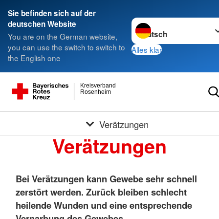
Sie befinden sich auf der
Sprache wechseln zu
deutschen Website
You are on the German website,
you can use the switch to switch to
Alles klar
the English one
Kreisverband
Rosenheim
Verätzungen
Verätzungen
Bei Verätzungen kann Gewebe sehr schnell
zerstört werden. Zurück bleiben schlecht
heilende Wunden und eine entsprechende
Vernarbung des Gewebes.