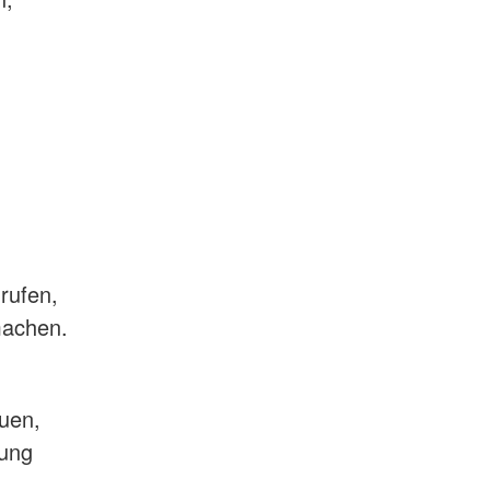
rufen,
 machen.
euen,
mung