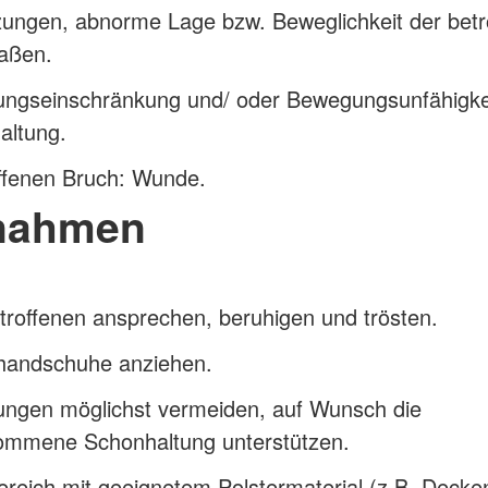
zungen, abnorme Lage bzw. Beweglichkeit der betr
aßen.
ngseinschränkung und/ oder Bewegungsunfähigke
altung.
ffenen Bruch: Wunde.
nahmen
roffenen ansprechen, beruhigen und trösten.
handschuhe anziehen.
ngen möglichst vermeiden, auf Wunsch die
ommene Schonhaltung unterstützen.
reich mit geeignetem Polstermaterial (z.B. Decke