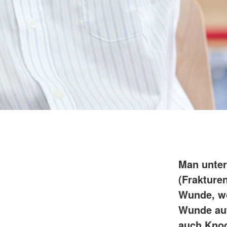
Man unter
(Frakture
Wunde, wo
Wunde auft
auch Knoc