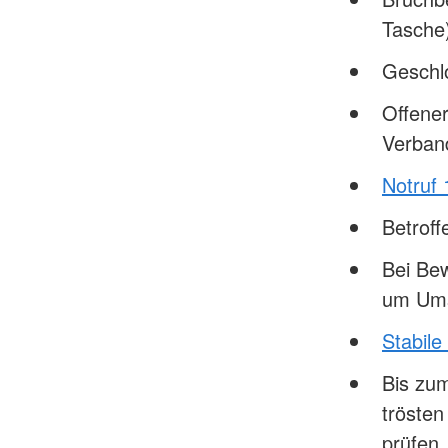
Tasche)
Geschl
Offener
Verban
Notruf 
Betrof
Bei Bew
um Ums
Stabile
Bis zum
tröste
prüfen.