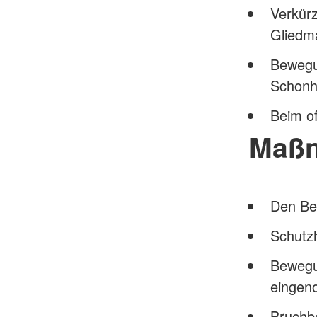
Verkür
Gliedm
Bewegu
Schonh
Beim o
Maß
Den Bet
Schutz
Bewegu
eingen
Bruchbe