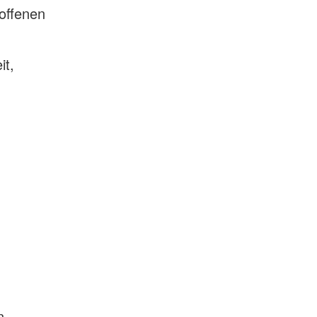
offenen
it,
n,