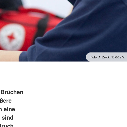
Foto: A. Zelck / DRK e.V.
 Brüchen
ußere
h eine
 sind
Bruch