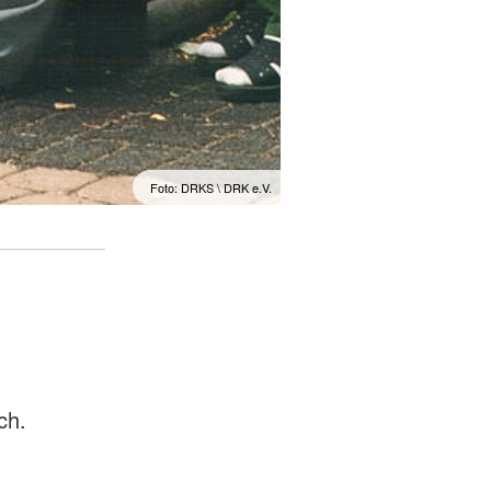
Foto: DRKS \ DRK e.V.
ch.