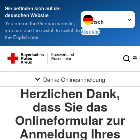
Sie befinden sich auf der
Sprache wechseln zu
deutschen Website
You are on the German website,
you can use the switch to switch to
Alles klar
the English one
Kreisverband
Rosenheim
Danke Onlineanmeldung
Herzlichen Dank,
dass Sie das
Onlineformular zur
Anmeldung Ihres