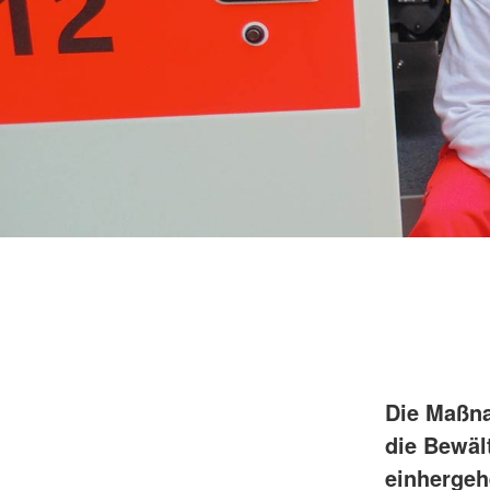
Die Maßna
die Bewäl
einhergeh