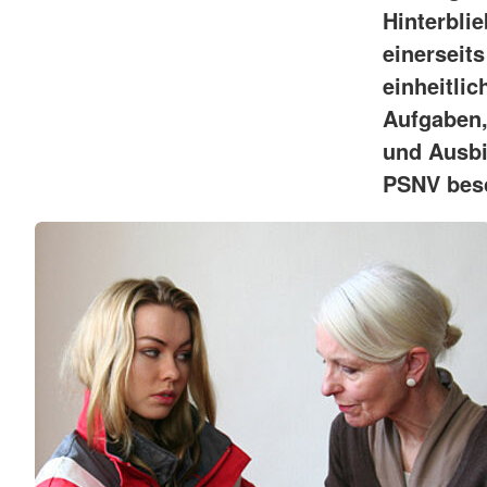
Hinterbli
einerseits
einheitlic
Aufgaben,
und Ausb
PSNV bes