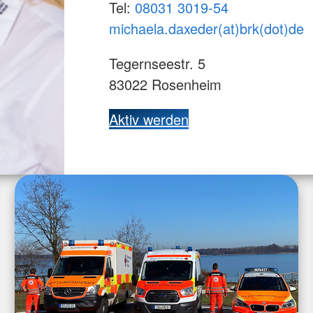
Tel:
08031 3019-54
michaela.daxeder(at)brk(dot)de
Tegernseestr. 5
83022 Rosenheim
Aktiv werden