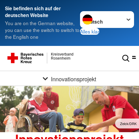
Sie befinden sich auf der
Sprache wechseln zu
deutschen Website
You are on the German website,
you can use the switch to switch to
Alles klar
the English one
Kreisverband
Rosenheim
Innovationsprojekt
Zelck/DRK
Innovationsprojekt