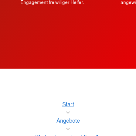
Engagement freiwilliger Helfer.
angewie
Start
Angebote