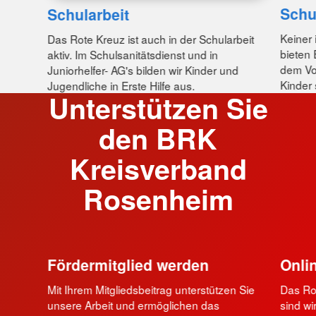
Schu
Schularbeit
Keiner 
Das Rote Kreuz ist auch in der Schularbeit
bieten 
aktiv. Im Schulsanitätsdienst und in
dem Vor
Juniorhelfer- AG's bilden wir Kinder und
Kinder 
Jugendliche in Erste Hilfe aus.
Unterstützen Sie
den BRK
Kreisverband
Rosenheim
Fördermitglied werden
Onli
Mit Ihrem Mitgliedsbeitrag unterstützen Sie
Das Rot
unsere Arbeit und ermöglichen das
sind wi