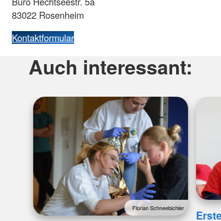
Büro Hechtseestr. 5a
83022 Rosenheim
Kontaktformular
Auch interessant:
Florian Schneebichler
Erste