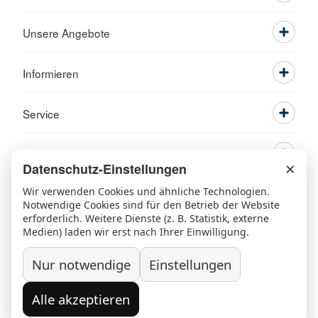
Unsere Angebote
Informieren
Service
×
Datenschutz-Einstellungen
Wir verwenden Cookies und ähnliche Technologien.
Notwendige Cookies sind für den Betrieb der Website
erforderlich. Weitere Dienste (z. B. Statistik, externe
Medien) laden wir erst nach Ihrer Einwilligung.
Ansprechpartner
Kontakt
Beschwerde/Lob
Sitemap
Nur notwendige
Einstellungen
Datenschutz
Grundsatzerklärung nach LkSG
Widerruf/Kündigung
Impressum
Alle akzeptieren
© 2026 Kreisverband Rosenheim