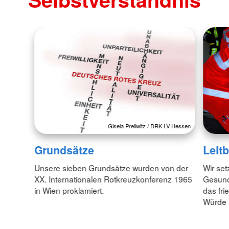
Gisela Prellwitz / DRK LV Hessen
Grundsätze
Leitb
Unsere sieben Grundsätze wurden von der
Wir set
XX. Internationalen Rotkreuzkonferenz 1965
Gesund
in Wien proklamiert.
das fr
Würde 