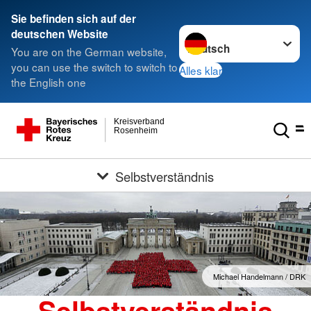
Sie befinden sich auf der
Sprache wechseln zu
deutschen Website
You are on the German website,
you can use the switch to switch to
Alles klar
the English one
Kreisverband
Rosenheim
Selbstverständnis
Michael Handelmann / DRK
Selbstverständnis