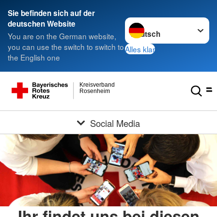
Sie befinden sich auf der
Sprache wechseln zu
deutschen Website
You are on the German website,
you can use the switch to switch to
Alles klar
the English one
Kreisverband
Rosenheim
Social Media
Ihr findet uns bei diesen