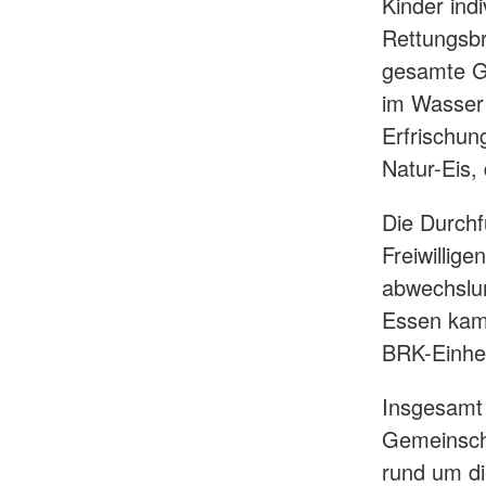
Kinder ind
Rettungsbr
gesamte Ge
im Wasser 
Erfrischun
Natur-Eis,
Die Durchf
Freiwillig
abwechslun
Essen kam
BRK-Einhe
Insgesamt
Gemeinsch
rund um die