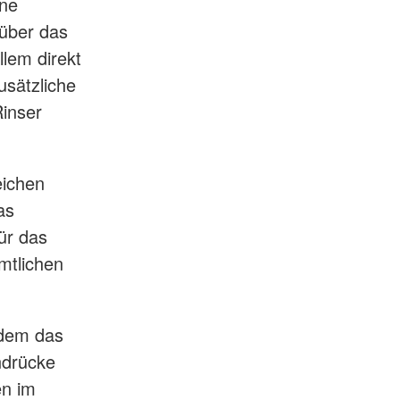
ine
 über das
lem direkt
usätzliche
Rinser
eichen
as
ür das
mtlichen
 dem das
ndrücke
en im