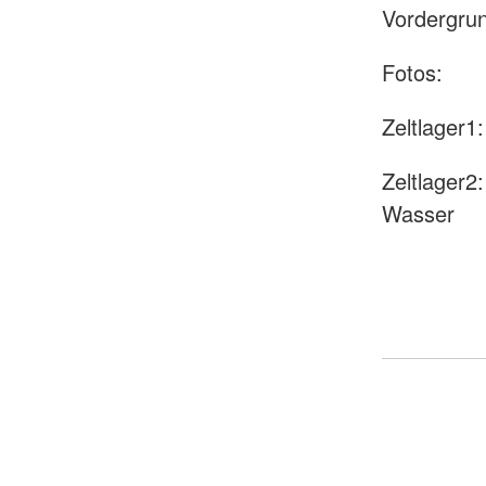
Vordergru
Fotos:
Zeltlager1
Zeltlager2
Wasser