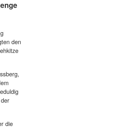
Menge
ng
igten den
ehkitze
ossberg,
 dem
eduldig
 der
r die