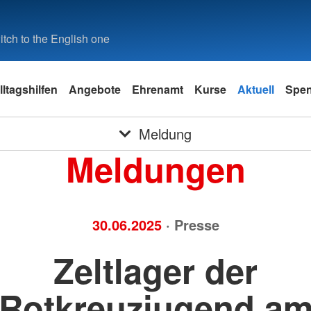
tch to the English one
lltagshilfen
Angebote
Ehrenamt
Kurse
Aktuell
Spe
Meldung
Meldungen
30.06.2025
· Presse
Zeltlager der
Rotkreuzjugend a