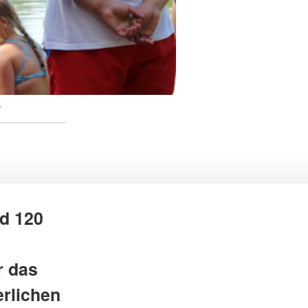
r
d 120
r das
rlichen