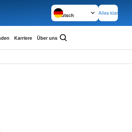
Sprache wechseln zu
Alles klar
nden
Karriere
Über uns
m