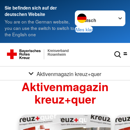
Sie befinden sich auf der
Sprache wechseln zu
deutschen Website
You are on the German website,
you can use the switch to switch to
Alles klar
the English one
Kreisverband
Rosenheim
Aktivenmagazin kreuz+quer
Aktivenmagazin
kreuz+quer