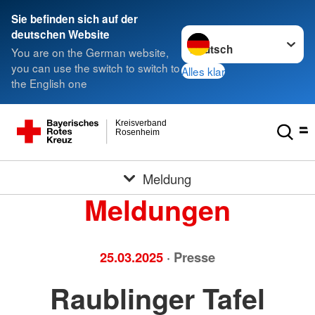
Sie befinden sich auf der
Sprache wechseln zu
deutschen Website
You are on the German website,
you can use the switch to switch to
Alles klar
the English one
Kreisverband
Rosenheim
Meldung
Meldungen
25.03.2025
· Presse
Raublinger Tafel