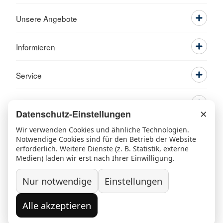
Unsere Angebote
Informieren
Service
×
Datenschutz-Einstellungen
Wir verwenden Cookies und ähnliche Technologien.
Notwendige Cookies sind für den Betrieb der Website
erforderlich. Weitere Dienste (z. B. Statistik, externe
Medien) laden wir erst nach Ihrer Einwilligung.
Ansprechpartner
Kontakt
Beschwerde/Lob
Sitemap
Nur notwendige
Einstellungen
Datenschutz
Grundsatzerklärung nach LkSG
Widerruf/Kündigung
Impressum
Alle akzeptieren
© 2026 Kreisverband Rosenheim