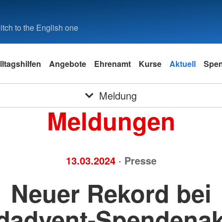
tch to the English one
lltagshilfen
Angebote
Ehrenamt
Kurse
Aktuell
Spe
Meldung
Meldungen
13.03.2024
· Presse
Neuer Rekord bei
dadvent-Spendenak