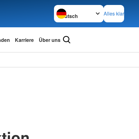
Sprache wechseln zu
Alles klar
nden
Karriere
Über uns
tion