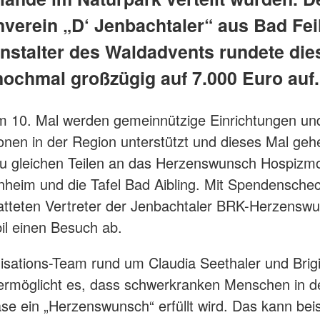
nverein „D‘ Jenbachtaler“ aus Bad Fe
anstalter des Waldadvents rundete die
nochmal großzügig auf 7.000 Euro auf.
m 10. Mal werden gemeinnützige Einrichtungen un
onen in der Region unterstützt und dieses Mal geh
u gleichen Teilen an das Herzenswunsch Hospizmo
eim und die Tafel Bad Aibling. Mit Spendensche
atteten Vertreter der Jenbachtaler BRK-Herzensw
l einen Besuch ab.
sations-Team rund um Claudia Seethaler und Brigi
möglicht es, dass schwerkranken Menschen in de
e ein „Herzenswunsch“ erfüllt wird. Das kann bei