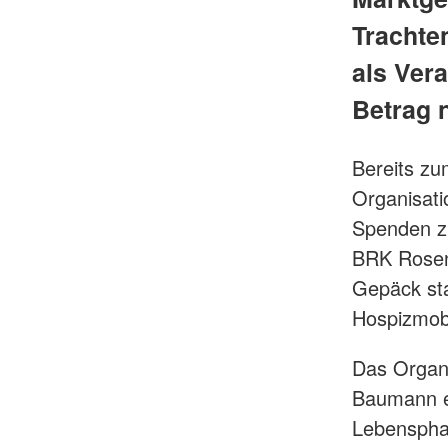
Trachte
als Ver
Betrag 
Bereits zu
Organisati
Spenden z
BRK Rosenh
Gepäck st
Hospizmobi
Das Organi
Baumann er
Lebensphas