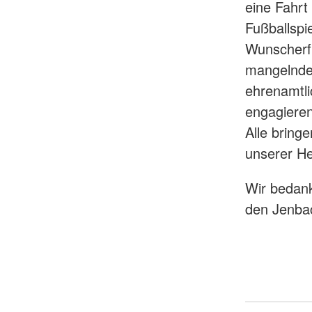
eine Fahrt
Fußballspi
Wunscherfü
mangelnder 
ehrenamtli
engagiere
Alle bring
unserer H
Wir bedank
den Jenbac