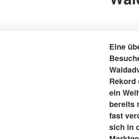
Eine üb
Besuche
Waldadv
Rekord 
ein Wei
bereits
fast ve
sich in
Marktge