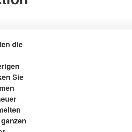
ten die
erigen
ken Sie
amen
heuer
melten
m ganzen
er