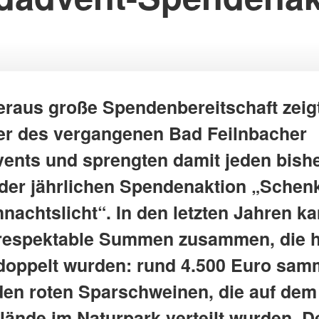
eraus große Spendenbereitschaft zeig
r des vergangenen Bad Feilnbacher
ents und sprengten damit jeden bish
der jährlichen Spendenaktion „Schen
hnachtslicht“. In den letzten Jahren k
 respektable Summen zusammen, die 
rdoppelt wurden: rund 4.500 Euro sam
 den roten Sparschweinen, die auf de
lände im Naturpark verteilt wurden. D