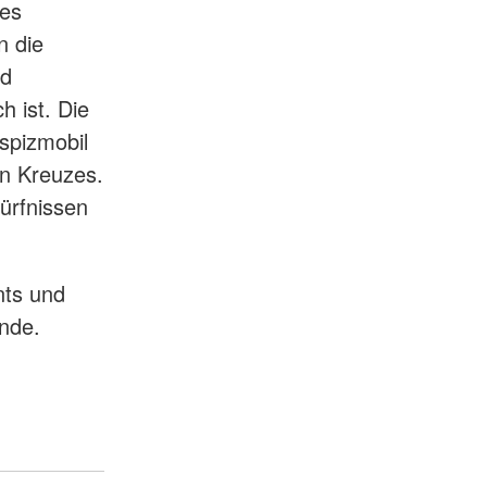
nes
n die
nd
h ist. Die
spizmobil
n Kreuzes.
ürfnissen
nts und
nde.