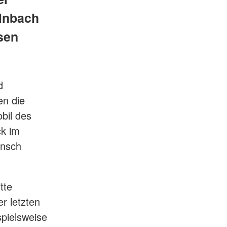
ilnbach
sen
d
en die
bil des
ck im
unsch
tte
r letzten
spielsweise