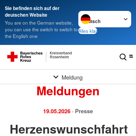
Sie befinden sich auf der
Sprache wechseln zu
deutschen Website
You are on the German website,
you can use the switch to switch to
Alles klar
the English one
Kreisverband
Rosenheim
Meldung
Meldungen
19.05.2026
· Presse
Herzenswunschfahrt