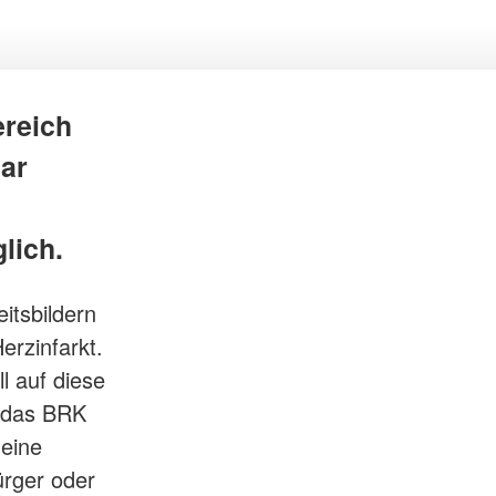
ereich
uar
lich.
itsbildern
rzinfarkt.
 auf diese
t das BRK
 eine
ürger oder