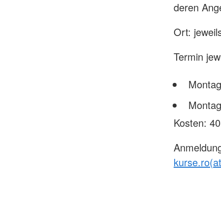
deren Ange
Ort: jewei
Termin jew
Montag
Montag
Kosten: 40
Anmeldung 
kurse.ro(a