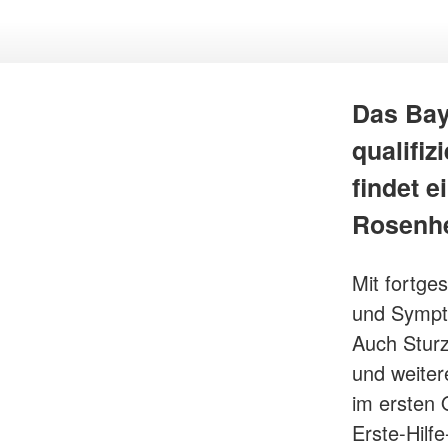
Das Bay
qualifiz
findet e
Rosenhe
Mit fortge
und Sympto
Auch Sturz
und weiter
im ersten 
Erste-Hilf