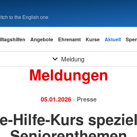
tch to the English one
lltagshilfen
Angebote
Ehrenamt
Kurse
Aktuell
Spe
Meldung
Meldungen
05.01.2026
· Presse
e-Hilfe-Kurs speziel
Seniorenthemen