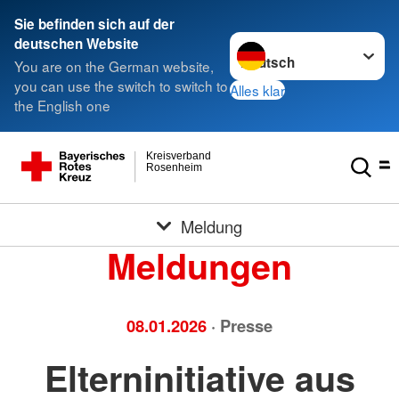
Sie befinden sich auf der
Sprache wechseln zu
deutschen Website
You are on the German website,
you can use the switch to switch to
Alles klar
the English one
Kreisverband
Rosenheim
Meldung
Meldungen
08.01.2026
· Presse
Elterninitiative aus