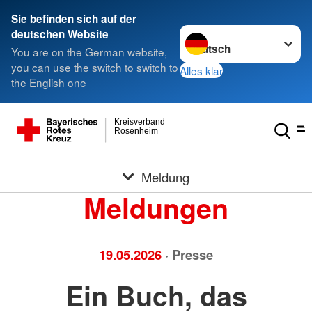
Sie befinden sich auf der
Sprache wechseln zu
deutschen Website
You are on the German website,
you can use the switch to switch to
Alles klar
the English one
Kreisverband
Rosenheim
Meldung
Meldungen
19.05.2026
· Presse
Ein Buch, das