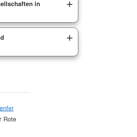
llschaften in
nd
enfer
r Rote