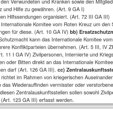
n, den Verwundeten und Kranken sowie den Mitglied
z und Hilfe zu gewähren. (Art. 9 GA I)
 Hilfssendungen organisiert. (Art. 72 III GA III)
Internationale Komitee vom Roten Kreuz um den S
ngen für diese. (Art. 10 GA IV)
bb) Ersatzschutz
Schutzmacht kann das Internationale Komitee vom
rere Konfliktparteien übernehmen. (Art. 5 III, IV 
t. 11 I GA IV) Zivilpersonen, Internierte und Kri
n oder Bitten direkt an das Internationale Komit
n darf (Art. 126 GA III).
cc) Zentralauskunftsst
richtet im Rahmen von kriegerischen Auseinande
die das Wiederauffinden vermisster oder verstorbe
In diesen Zentralauskunftsstellen sollen sowohl Zivi
 (Art. 123 GA III) erfasst werden.