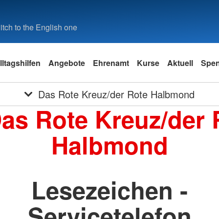
tch to the English one
lltagshilfen
Angebote
Ehrenamt
Kurse
Aktuell
Spe
Das Rote Kreuz/der Rote Halbmond
Das Rote Kreuz/der 
Halbmond
Lesezeichen -
Servicetelefon