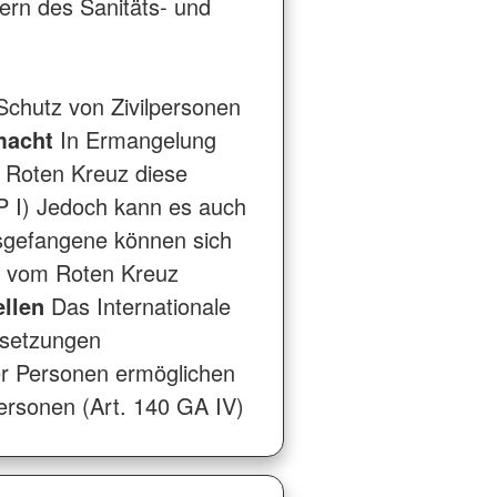
ern des Sanitäts- und
chutz von Zivilpersonen
macht
In Ermangelung
 Roten Kreuz diese
ZP I) Jedoch kann es auch
egsgefangene können sich
ee vom Roten Kreuz
ellen
Das Internationale
rsetzungen
ner Personen ermöglichen
lpersonen (Art. 140 GA IV)