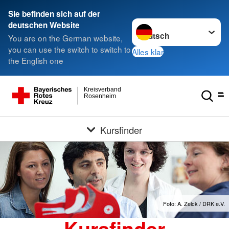
Sie befinden sich auf der
Sprache wechseln zu
deutschen Website
You are on the German website,
you can use the switch to switch to
Alles klar
the English one
Kreisverband
Rosenheim
Kursfinder
Foto: A. Zelck / DRK e.V.
Kursfinder