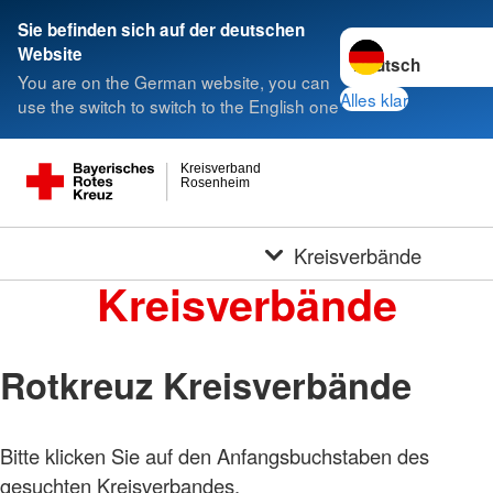
Sie befinden sich auf der deutschen
Sprache wechseln 
Website
You are on the German website, you can
Alles klar
use the switch to switch to the English one
Kreisverband
Rosenheim
Kreisverbände
Kreisverbände
Rotkreuz Kreisverbände
Bitte klicken Sie auf den Anfangsbuchstaben des
Foto:
A.
gesuchten Kreisverbandes.
Zelck