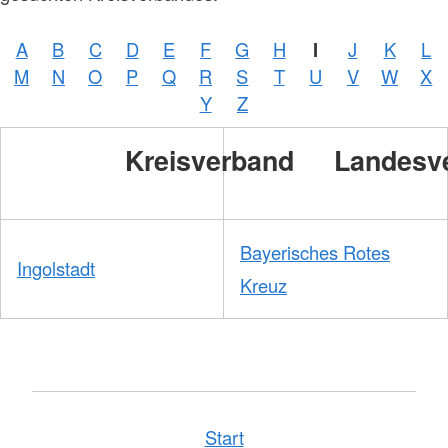
/
DRKS
A
B
C
D
E
F
G
H
I
J
K
L
M
N
O
P
Q
R
S
T
U
V
W
X
Y
Z
Kreisverband
Landesv
Bayerisches Rotes
Ingolstadt
Kreuz
Start