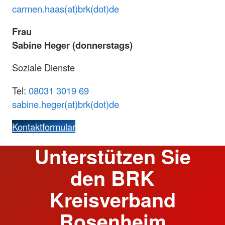
carmen.haas(at)brk(dot)de
Frau
Sabine Heger (donnerstags)
Soziale Dienste
Tel:
08031 3019 69
sabine.heger(at)brk(dot)de
Kontaktformular
Unterstützen Sie
den BRK
Kreisverband
Rosenheim