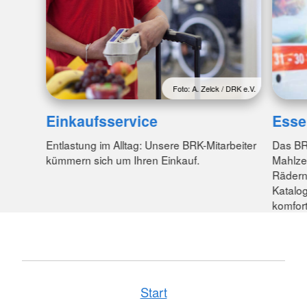
Foto: A. Zelck / DRK e.V.
Esse
Einkaufsservice
Das BR
Entlastung im Alltag: Unsere BRK-Mitarbeiter
Mahlze
kümmern sich um Ihren Einkauf.
Rädern.
Katalog
komfor
Start