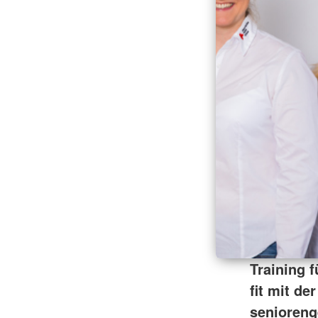
Training f
fit mit d
senioreng