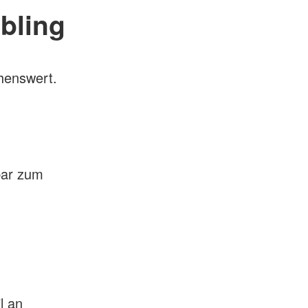
bling
chenswert.
bar zum
l an