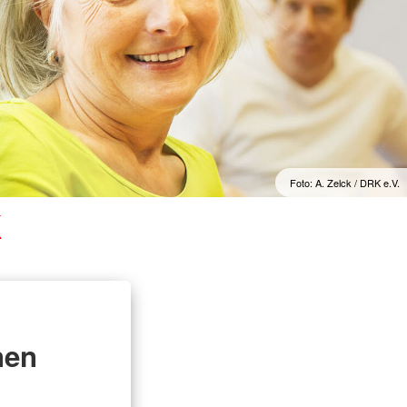
Foto: A. Zelck / DRK e.V.
k
nen