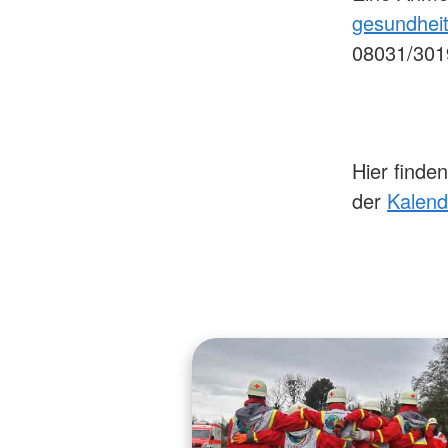
gesundhei
08031/301
Hier finde
der
Kalend