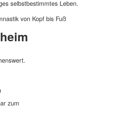
nges selbstbestimmtes Leben.
nastik von Kopf bis Fuß
nheim
chenswert.
m
bar zum