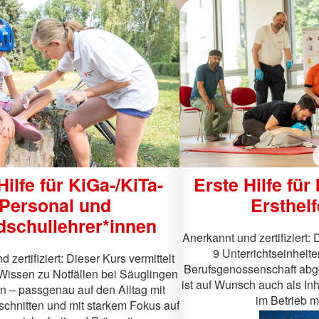
Hilfe für KiGa-/KiTa-
Erste Hilfe für
Personal und
Ersthel
schullehrer*innen
Anerkannt und zertifiziert: 
9 Unterrichtseinheit
 zertifiziert: Dieser Kurs vermittelt
Berufsgenossenschaft abg
Wissen zu Notfällen bei Säuglingen
ist auf Wunsch auch als In
n – passgenau auf den Alltag mit
im Betrieb m
chnitten und mit starkem Fokus auf
Zum Kursa