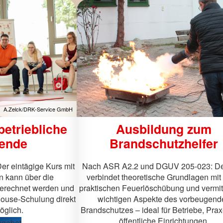
Zelck / DRK e.V.
A.Zelck/DRK-Service GmbH
 betriebliche
Ausbildung zum
fende
Brandschutzhelfer
Der eintägige Kurs mit
Nach ASR A2.2 und DGUV 205-023: De
en kann über die
verbindet theoretische Grundlagen mit 
erechnet werden und
praktischen Feuerlöschübung und vermitt
house-Schulung direkt
wichtigen Aspekte des vorbeugend
öglich.
Brandschutzes – ideal für Betriebe, Pra
öffentliche Einrichtungen.
ngebot