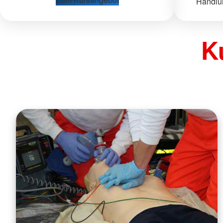
Handlun
K