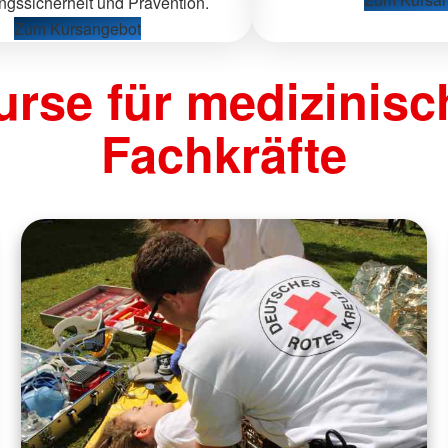
gssicherheit und Prävention.
Zum Kursangebot
urse für medizinisc
Fachkräfte