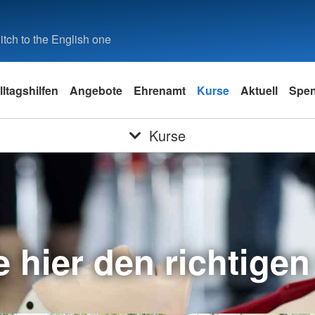
tch to the English one
lltagshilfen
Angebote
Ehrenamt
Kurse
Aktuell
Spe
Kurse
e hier den richtigen