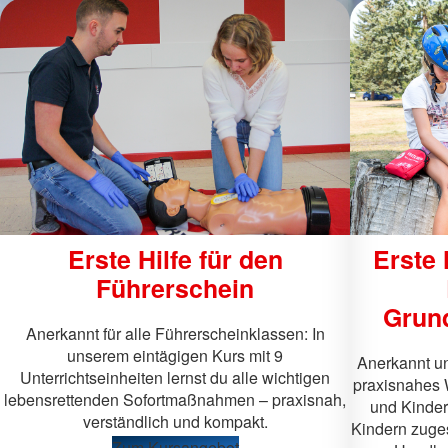
Erste Hilfe für den
Erste 
Führerschein
Grund
Anerkannt für alle Führerscheinklassen: In
unserem eintägigen Kurs mit 9
Anerkannt und
Unterrichtseinheiten lernst du alle wichtigen
praxisnahes 
lebensrettenden Sofortmaßnahmen – praxisnah,
und Kinder
verständlich und kompakt.
Kindern zuges
Zum Kursangebot