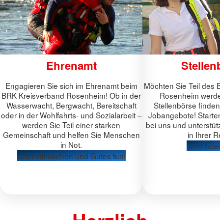
Ehrenamt
Stellen
Engagieren Sie sich im Ehrenamt beim
Möchten Sie Teil des
BRK Kreisverband Rosenheim! Ob in der
Rosenheim werde
Wasserwacht, Bergwacht, Bereitschaft
Stellenbörse finde
oder in der Wohlfahrts- und Sozialarbeit –
Jobangebote! Starten
werden Sie Teil einer starken
bei uns und unterstü
Gemeinschaft und helfen Sie Menschen
in Ihrer 
in Not.
Jetzt bew
Jetzt mitmachen und Gutes tun!