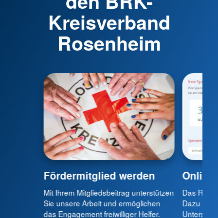
den BRK-
Kreisverband
Rosenheim
Fördermitglied werden
Online
Mit Ihrem Mitgliedsbeitrag unterstützen
Das Rote K
Sie unsere Arbeit und ermöglichen
Dazu sind 
das Engagement freiwilliger Helfer.
Unterstütz