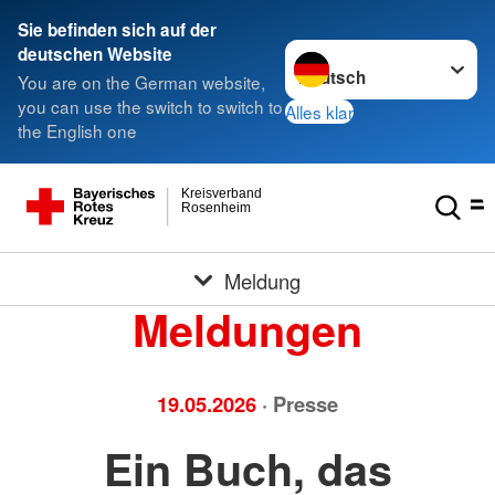
Sie befinden sich auf der
Sprache wechseln zu
deutschen Website
You are on the German website,
you can use the switch to switch to
Alles klar
the English one
Kreisverband
Rosenheim
Meldung
Meldungen
19.05.2026
· Presse
Ein Buch, das