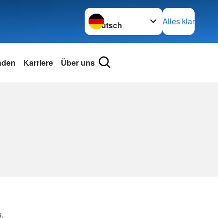
Sprache wechseln zu
Alles klar
nden
Karriere
Über uns
s.