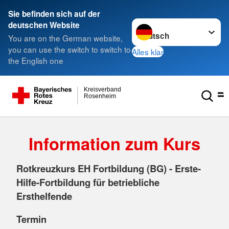
Sie befinden sich auf der
Sprache wechseln zu
deutschen Website
You are on the German website,
you can use the switch to switch to
Alles klar
the English one
Kreisverband
Rosenheim
Information zum Kurs
Rotkreuzkurs EH Fortbildung (BG) - Erste-
Hilfe-Fortbildung für betriebliche
Ersthelfende
Termin