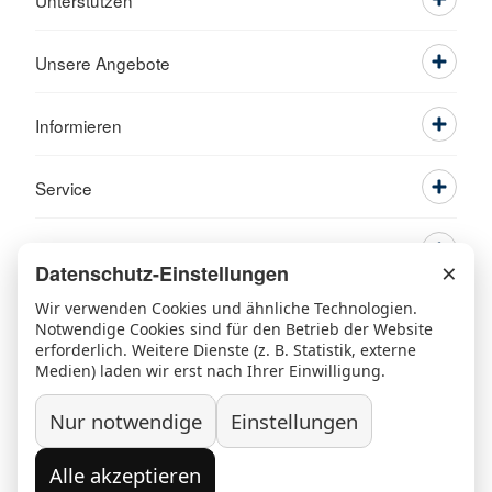
Unterstützen
Unsere Angebote
Informieren
Service
×
Datenschutz-Einstellungen
Wir verwenden Cookies und ähnliche Technologien.
Notwendige Cookies sind für den Betrieb der Website
erforderlich. Weitere Dienste (z. B. Statistik, externe
Medien) laden wir erst nach Ihrer Einwilligung.
Ansprechpartner
Kontakt
Beschwerde/Lob
Sitemap
Nur notwendige
Einstellungen
Datenschutz
Grundsatzerklärung nach LkSG
Widerruf/Kündigung
Impressum
Alle akzeptieren
© 2026 Kreisverband Rosenheim