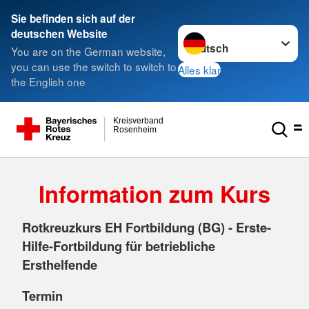
Sie befinden sich auf der
Sprache wechseln zu
deutschen Website
You are on the German website,
you can use the switch to switch to
Alles klar
the English one
Kreisverband
Rosenheim
Information zum Kurs
Rotkreuzkurs EH Fortbildung (BG) - Erste-
Hilfe-Fortbildung für betriebliche
Ersthelfende
Termin