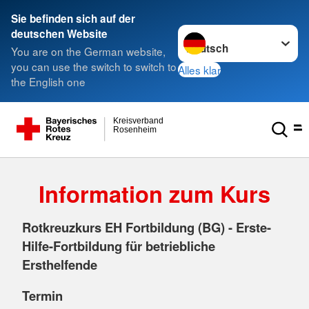
Sie befinden sich auf der
Sprache wechseln zu
deutschen Website
You are on the German website,
you can use the switch to switch to
Alles klar
the English one
Kreisverband
Rosenheim
Information zum Kurs
Rotkreuzkurs EH Fortbildung (BG) - Erste-
Hilfe-Fortbildung für betriebliche
Ersthelfende
Termin