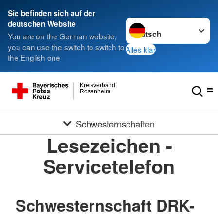
Sie befinden sich auf der
Sprache wechseln zu
deutschen Website
You are on the German website,
you can use the switch to switch to
Alles klar
the English one
Kreisverband
Rosenheim
Schwesternschaften
Lesezeichen -
Servicetelefon
Schwesternschaft DRK-