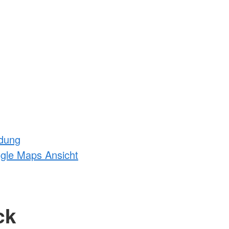
ldung
ogle Maps Ansicht
ck