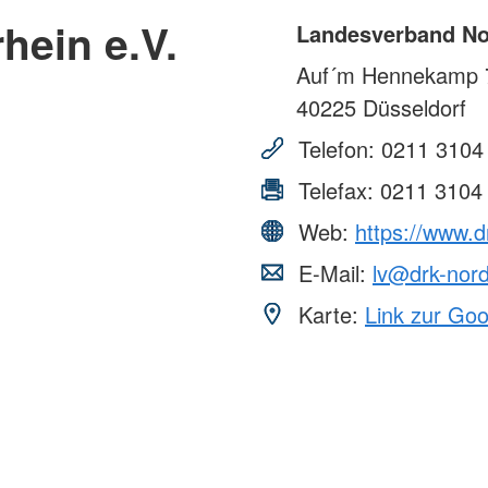
hein e.V.
Landesverband Nor
Auf´m Hennekamp 
40225
Düsseldorf
Telefon:
0211 3104
Telefax:
0211 3104
Web:
https://www.d
E-Mail:
lv@drk-nord
Karte:
Link zur Go