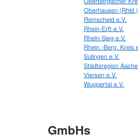
Oberbergischer Krei
Oberhausen (Rhld.)
Remscheid e.V.
Rhein-Erft e.V.
Rhein-Sieg e.V.
Rhein.-Berg. Kreis 
Solingen e.V.
Städteregion Aache
Viersen e.V.
Wuppertal e.V.
GmbHs