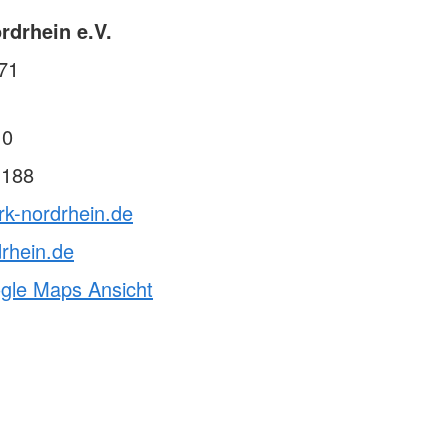
drhein e.V.
71
 0
 188
rk-nordrhein.de
rhein.de
ogle Maps Ansicht