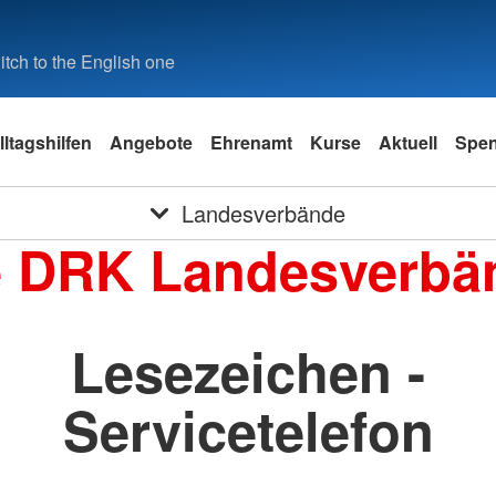
tch to the English one
lltagshilfen
Angebote
Ehrenamt
Kurse
Aktuell
Spe
Landesverbände
e DRK Landesverbä
Lesezeichen -
Servicetelefon