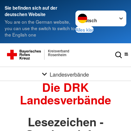
Sie befinden sich auf der
Sprache wechseln zu
deutschen Website
You are on the German website,
you can use the switch to switch to
Alles klar
the English one
Kreisverband
Rosenheim
Landesverbände
Die DRK
Landesverbände
Lesezeichen -