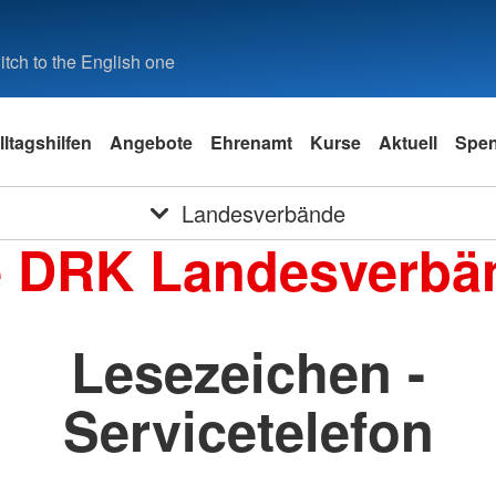
tch to the English one
lltagshilfen
Angebote
Ehrenamt
Kurse
Aktuell
Spe
Landesverbände
e DRK Landesverbä
Lesezeichen -
Servicetelefon