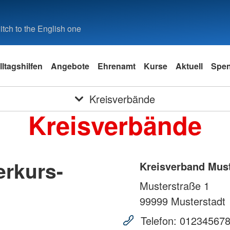
tch to the English one
lltagshilfen
Angebote
Ehrenamt
Kurse
Aktuell
Spe
Kreisverbände
Kreisverbände
erkurs-
Kreisverband Mus
Musterstraße 1
99999
Musterstadt
Telefon:
01234567