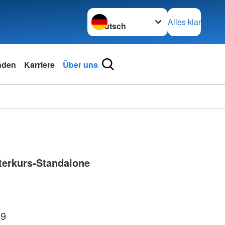
Sprache wechseln zu
Alles klar
nden
Karriere
Über uns
terkurs-Standalone
89