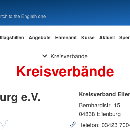
tch to the English one
lltagshilfen
Angebote
Ehrenamt
Kurse
Aktuell
Spe
Kreisverbände
Kreisverbände
urg e.V.
Kreisverband Eile
Bernhardistr. 15
04838
Eilenburg
Telefon:
03423 700