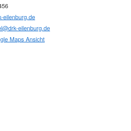
456
k-eilenburg.de
l@drk-eilenburg.de
ogle Maps Ansicht