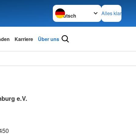
Sprache wechseln zu
Alles klar
nden
Karriere
Über uns
nburg e.V.
450