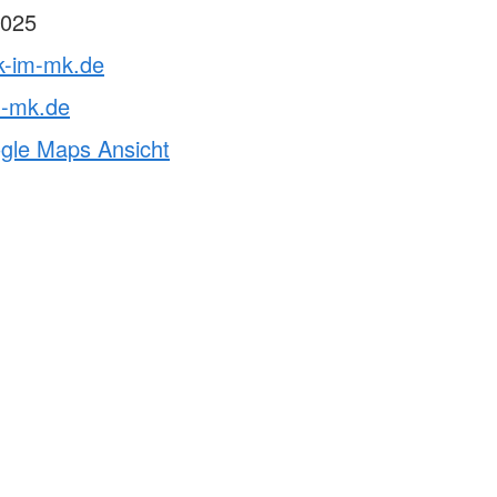
025
rk-im-mk.de
m-mk.de
ogle Maps Ansicht