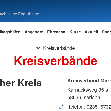
tch to the English one
lltagshilfen
Angebote
Ehrenamt
Kurse
Aktuell
Spe
Kreisverbände
Kreisverbände
her Kreis
Kreisverband Märk
Karnacksweg 35 a
58636
Iserlohn
Telefon:
02351673