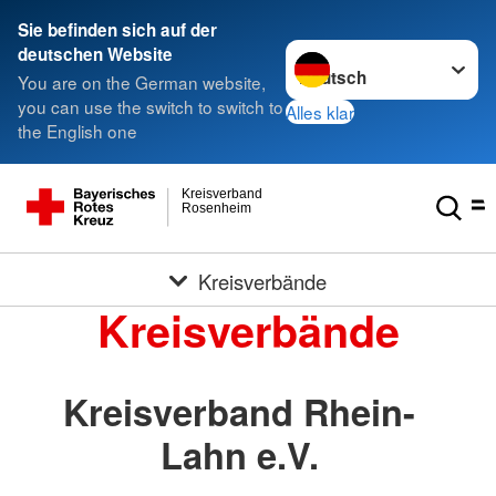
Sie befinden sich auf der
Sprache wechseln zu
deutschen Website
You are on the German website,
you can use the switch to switch to
Alles klar
the English one
Kreisverband
Rosenheim
Kreisverbände
Kreisverbände
Kreisverband Rhein-
Lahn e.V.