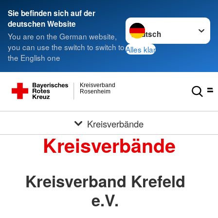
Sie befinden sich auf der
Sprache wechseln zu
deutschen Website
You are on the German website,
you can use the switch to switch to
Alles klar
the English one
Kreisverband
Rosenheim
Kreisverbände
Kreisverbände
Kreisverband Krefeld
e.V.