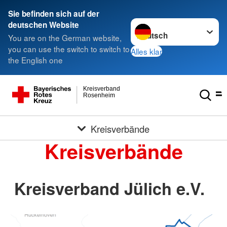
Sie befinden sich auf der
Sprache wechseln zu
deutschen Website
You are on the German website,
you can use the switch to switch to
Alles klar
the English one
Kreisverband
Rosenheim
Kreisverbände
Kreisverbände
Kreisverband Jülich e.V.