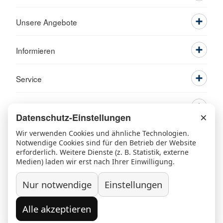
Unsere Angebote
Informieren
Service
×
Datenschutz-Einstellungen
Wir verwenden Cookies und ähnliche Technologien.
Notwendige Cookies sind für den Betrieb der Website
erforderlich. Weitere Dienste (z. B. Statistik, externe
Medien) laden wir erst nach Ihrer Einwilligung.
Ansprechpartner
Kontakt
Beschwerde/Lob
Sitemap
Nur notwendige
Einstellungen
Datenschutz
Grundsatzerklärung nach LkSG
Widerruf/Kündigung
Impressum
Alle akzeptieren
© 2026 Kreisverband Rosenheim