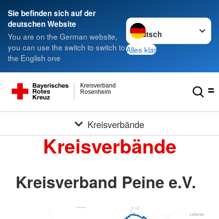
Sie befinden sich auf der
Sprache wechseln zu
deutschen Website
You are on the German website,
you can use the switch to switch to
Alles klar
the English one
Kreisverband
Rosenheim
Kreisverbände
Kreisverbände
Kreisverband Peine e.V.