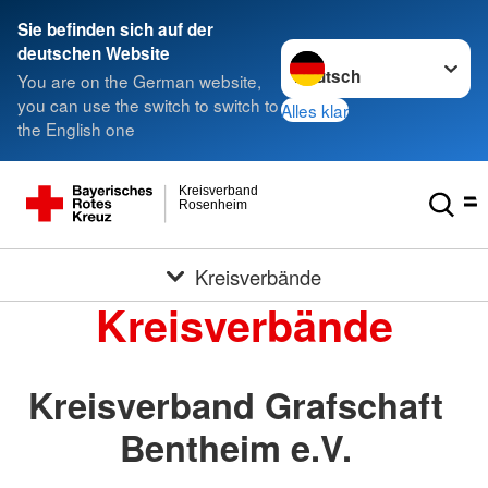
Sie befinden sich auf der
Sprache wechseln zu
deutschen Website
You are on the German website,
you can use the switch to switch to
Alles klar
the English one
Kreisverband
Rosenheim
Kreisverbände
Kreisverbände
Kreisverband Grafschaft
Bentheim e.V.