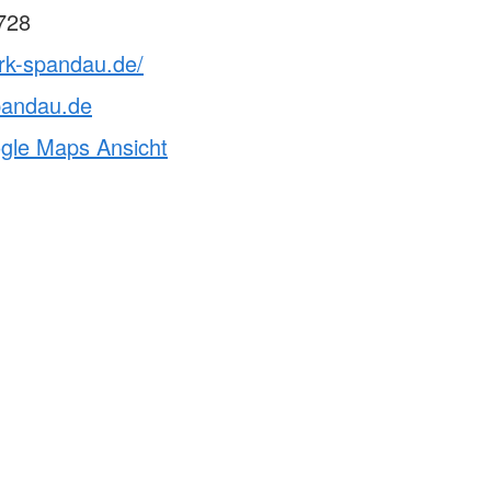
728
rk-spandau.de/
pandau.de
ogle Maps Ansicht