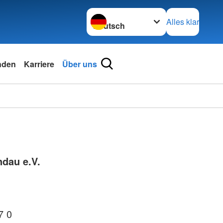
Sprache wechseln zu
Alles klar
nden
Karriere
Über uns
dau e.V.
7 0