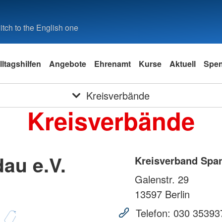
tch to the English one
lltagshilfen
Angebote
Ehrenamt
Kurse
Aktuell
Spe
Kreisverbände
Kreisverbände
au e.V.
Kreisverband Span
Galenstr. 29
13597
Berlin
Telefon:
030 35393