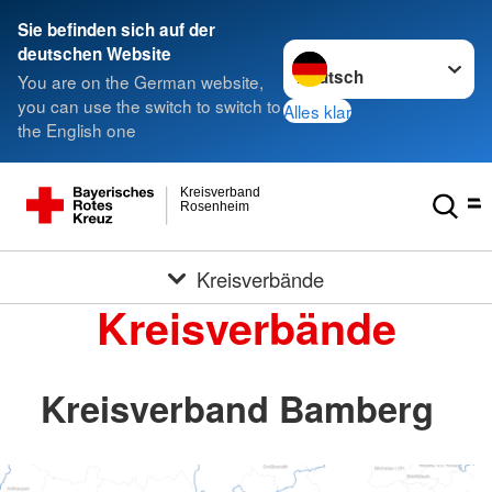
Sie befinden sich auf der
Sprache wechseln zu
deutschen Website
You are on the German website,
you can use the switch to switch to
Alles klar
the English one
Kreisverband
Rosenheim
Kreisverbände
Kreisverbände
Kreisverband Bamberg