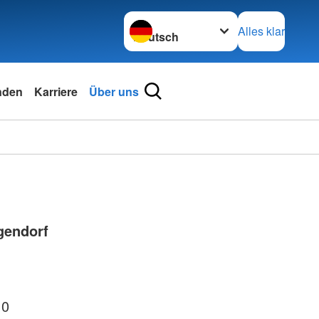
Sprache wechseln zu
Alles klar
nden
Karriere
Über uns
gendorf
 0