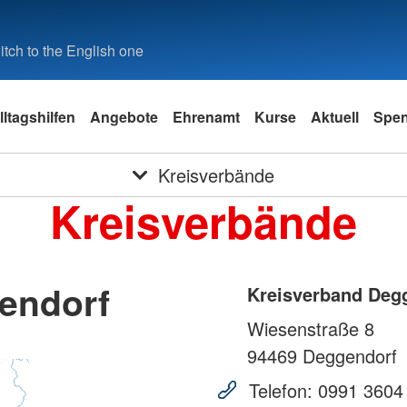
tch to the English one
lltagshilfen
Angebote
Ehrenamt
Kurse
Aktuell
Spe
Kreisverbände
Kreisverbände
endorf
Kreisverband Deg
Wiesenstraße 8
94469
Deggendorf
Telefon:
0991 3604