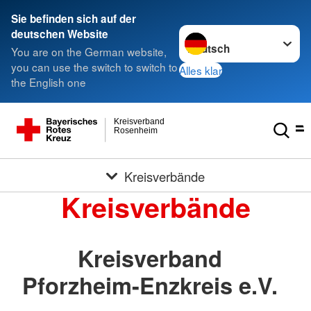
Sie befinden sich auf der
Sprache wechseln zu
deutschen Website
You are on the German website,
you can use the switch to switch to
Alles klar
the English one
Kreisverband
Rosenheim
Kreisverbände
Kreisverbände
Kreisverband
Pforzheim-Enzkreis e.V.