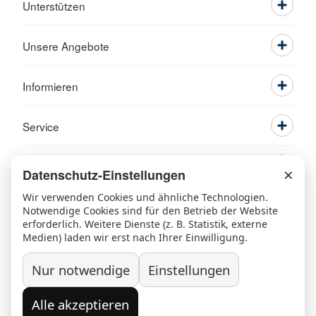
Unterstützen
Unsere Angebote
Informieren
Service
×
Datenschutz-Einstellungen
Wir verwenden Cookies und ähnliche Technologien.
Notwendige Cookies sind für den Betrieb der Website
erforderlich. Weitere Dienste (z. B. Statistik, externe
Medien) laden wir erst nach Ihrer Einwilligung.
Nur notwendige
Einstellungen
Ansprechpartner
Kontakt
Beschwerde/Lob
Sitemap
Datenschutz
Grundsatzerklärung nach LkSG
Alle akzeptieren
Widerruf/Kündigung
Impressum