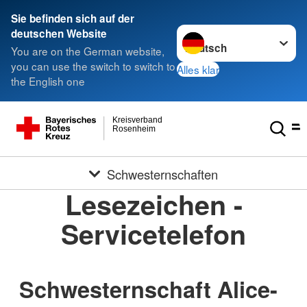
Sie befinden sich auf der
Sprache wechseln zu
deutschen Website
You are on the German website,
you can use the switch to switch to
Alles klar
the English one
Kreisverband
Rosenheim
Schwesternschaften
Lesezeichen -
Servicetelefon
Schwesternschaft Alice-