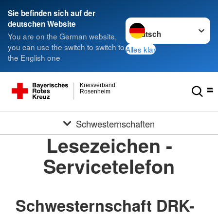
Sie befinden sich auf der
Sprache wechseln zu
deutschen Website
You are on the German website,
you can use the switch to switch to
Alles klar
the English one
Kreisverband
Rosenheim
Schwesternschaften
Lesezeichen -
Servicetelefon
Schwesternschaft DRK-