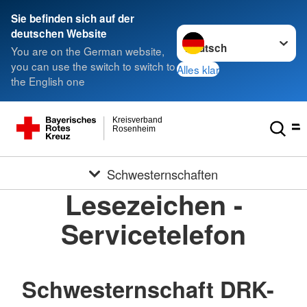
Sie befinden sich auf der
Sprache wechseln zu
deutschen Website
You are on the German website,
you can use the switch to switch to
Alles klar
the English one
Kreisverband
Rosenheim
Schwesternschaften
Lesezeichen -
Servicetelefon
Schwesternschaft DRK-