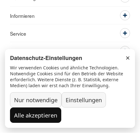
Informieren
Service
×
Datenschutz-Einstellungen
Wir verwenden Cookies und ähnliche Technologien.
Notwendige Cookies sind für den Betrieb der Website
erforderlich. Weitere Dienste (z. B. Statistik, externe
Medien) laden wir erst nach Ihrer Einwilligung.
Ansprechpartner
Kontakt
Beschwerde/Lob
Sitemap
Nur notwendige
Einstellungen
Datenschutz
Grundsatzerklärung nach LkSG
Widerruf/Kündigung
Impressum
Alle akzeptieren
© 2026 Kreisverband Rosenheim