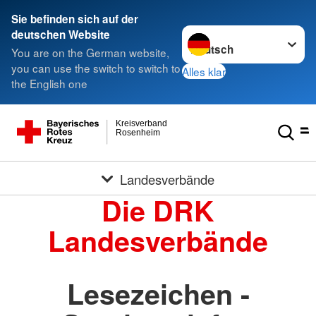
Sie befinden sich auf der
Sprache wechseln zu
deutschen Website
You are on the German website,
you can use the switch to switch to
Alles klar
the English one
Kreisverband
Rosenheim
Landesverbände
Die DRK
Landesverbände
Lesezeichen -