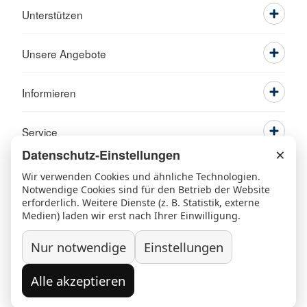
Unterstützen
Unsere Angebote
Informieren
Service
×
Datenschutz-Einstellungen
Wir verwenden Cookies und ähnliche Technologien.
Notwendige Cookies sind für den Betrieb der Website
erforderlich. Weitere Dienste (z. B. Statistik, externe
Medien) laden wir erst nach Ihrer Einwilligung.
Nur notwendige
Einstellungen
Ansprechpartner
Kontakt
Beschwerde/Lob
Sitemap
Alle akzeptieren
Datenschutz
Grundsatzerklärung nach LkSG
Widerruf/Kündigung
Impressum