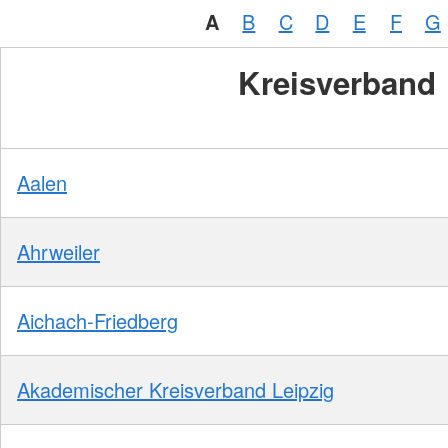
A
B
C
D
E
F
G
Kreisverband
Aalen
Ahrweiler
Aichach-Friedberg
Akademischer Kreisverband Leipzig