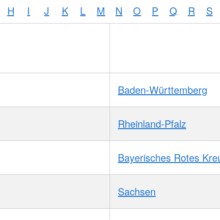
H
I
J
K
L
M
N
O
P
Q
R
S
Baden-Württemberg
Rheinland-Pfalz
Bayerisches Rotes Kre
Sachsen