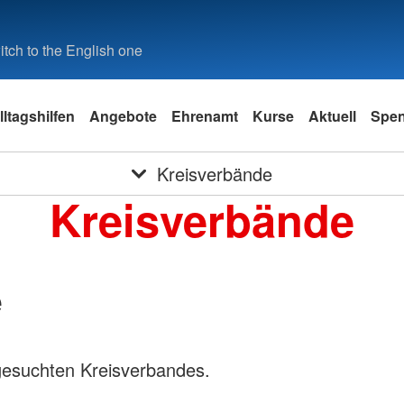
tch to the English one
lltagshilfen
Angebote
Ehrenamt
Kurse
Aktuell
Spe
Kreisverbände
Kreisverbände
e
gesuchten Kreisverbandes.