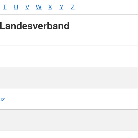
T
U
V
W
X
Y
Z
Landesverband
Foto:
A.
Zelck
/
DRKS
uz